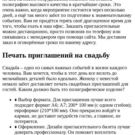
полиграфию высокого качества в кратчайшие сроки. Это
очень важно, когда мероприятие состоится через несколько
дней, а ещё так много забот по подготовке к знаменательному
событию. Вам не придётся терять своё драгоценное время для
того, чтобы ехать в наш офис. Заказать пригласительные
можно дистанционно, просто позвонив по телефону или
связавшись с менеджером при помощи сайта. Мы доставим
заказ в оговорённые сроки по вашему адресу.
Печать приглашений на свадьбу
Свадьба – одно из самых важных событий в жизни каждого
человека. Вам хочется, чтобы в этот день все вплоть до
мельчайших деталей было идеально. Жениху с невестой
немало забот доставляет печать свадебных приглашений для
гостей. Каким должно быть это полиграфическое изделие?
♦ Выбор формата. Для приглашения лучше всего
подходит формат А6; А7; 200* 100 мм (с одним сгибом);
евроформат (210*100 мм). Оно прекрасно войдёт в
карман, не доставит неудобств гостю, а главное, не
потеряется.
♦ Оформление. Дизайн пригласительного билета лучше
доверить профессионалу. Он поможет воплотить