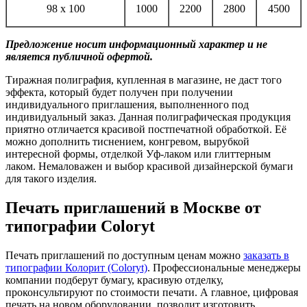
98 х 100
1000
2200
2800
4500
Предложение
носит
информационный
характер
и
не
является
публичной
офертой.
Тиражная полиграфия, купленная в магазине, не даст того
эффекта, который будет получен при получении
индивидуального приглашения, выполненного под
индивидуальный заказ. Данная полиграфическая продукция
приятно отличается красивой постпечатной обработкой. Её
можно дополнить тиснением, конгревом, вырубкой
интересной формы, отделкой Уф-лаком или глиттерным
лаком. Немаловажен и выбор красивой дизайнерской бумаги
для такого изделия.
Печать приглашений в Москве от
типографии Coloryt
Печать приглашений по доступным ценам можно
заказать в
типографии Колорит (Coloryt)
. Профессиональные менеджеры
компании подберут бумагу, красивую отделку,
проконсультируют по стоимости печати. А главное, цифровая
печать на новом оборудовании, позволит изготовить