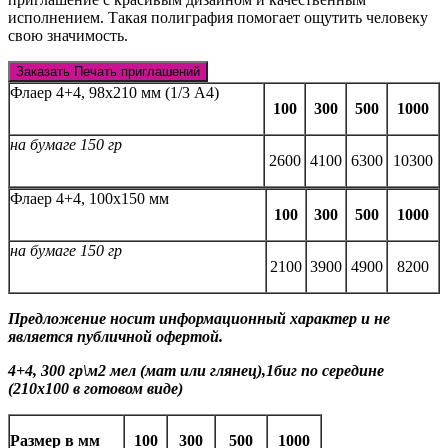
исполнением. Такая полиграфия помогает ощутить человеку
свою значимость.
Заказать Печать приглашений
Флаер 4+4, 98х210 мм (1/3 А4)
100
300
500
1000
на бумаге 150 гр
2600
4100
6300
10300
Флаер 4+4, 100х150 мм
100
300
500
1000
на бумаге 150 гр
2100
3900
4900
8200
Предложение
носит
информационный
характер
и
не
является
публичной
офертой.
4+4, 300 гр\м2 мел (мат или глянец),1биг по середине
(210х100 в готовом виде)
Размер в мм
100
300
500
1000